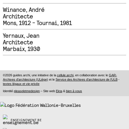
Winance
,
André
Architecte
Mons, 1912 - Tournai, 1981
Yernaux
,
Jean
Architecte
Marbaix, 1930
©2026 guides.archi, une initiative de la
cellule.archi
, en collaboration avec le
GAR-
Archives d'architecture (ULiège)
et le
Service des Archives d’architecture de l’ULB
-
textes légaux et vie privée
Identité
pleaseletmedesign
– Site web
Ekta
&
bien à vous
ENSEIGNEMENT.BE