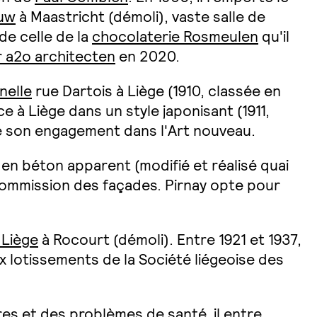
uw
à Maastricht (démoli), vaste salle de
de celle de la
chocolaterie Rosmeulen
qu'il
r a2o architecten
en 2020.
nelle
rue Dartois à Liège (1910, classée en
e à Liège dans un style japonisant (1911,
 son engagement dans l'Art nouveau.
en béton apparent (modifié et réalisé quai
 Commission des façades. Pirnay opte pour
 Liège
à Rocourt (démoli). Entre 1921 et 1937,
aux lotissements de la Société liégeoise des
ères et des problèmes de santé, il entre