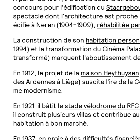
concours pour l'édification du
Staargebo
spectacle dont l'architecture est proche 
édifie à Neren (1904-1909),
réhabilitée pa
La construction de son
habitation person
1994) et la transformation du Cinéma Palac
transformé) marquent l'aboutissement de
En 1912, le projet de la
maison Heythuysen
des Ardennes à Liège) suscite l'ire de la
me modernisme.
En 1921, il bâtit le
stade vélodrome du RFC
il construit plusieurs villas et contribue 
habitation à bon marché.
En 1937, en proie à des difficultés financi