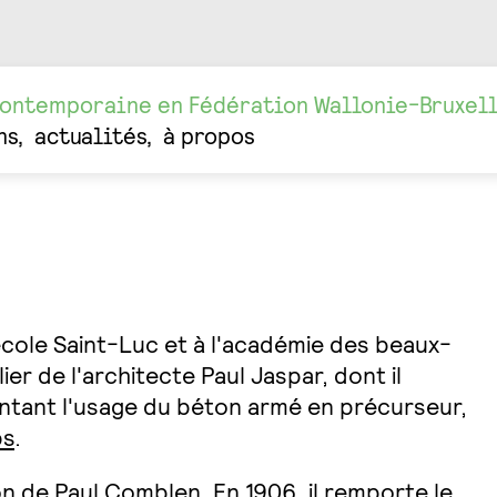
contemporaine en Fédération Wallonie-Bruxel
ns
actualités
à propos
école Saint-Luc et à l'académie des beaux-
ier de l'architecte Paul Jaspar, dont il
entant l'usage du béton armé en précurseur,
ps
.
ion de
Paul Comblen
. En 1906, il remporte le