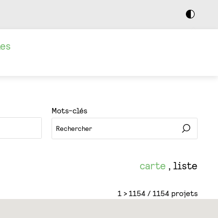
Da
D
M
a
r
les
k
M
o
d
e
Mots-clés
carte
liste
1 > 1154 / 1154 projets