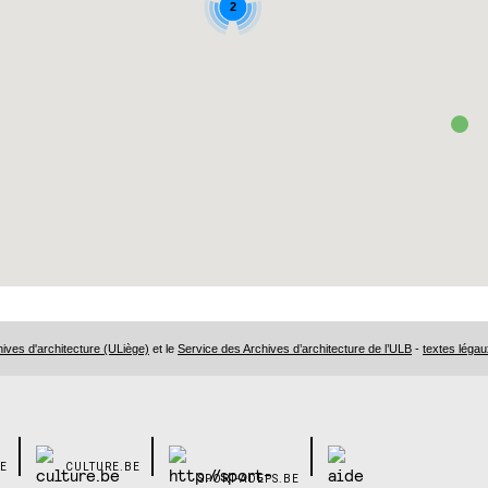
2
ves d'architecture (ULiège)
et le
Service des Archives d’architecture de l’ULB
-
textes légau
E
CULTURE.BE
SPORT-ADEPS.BE