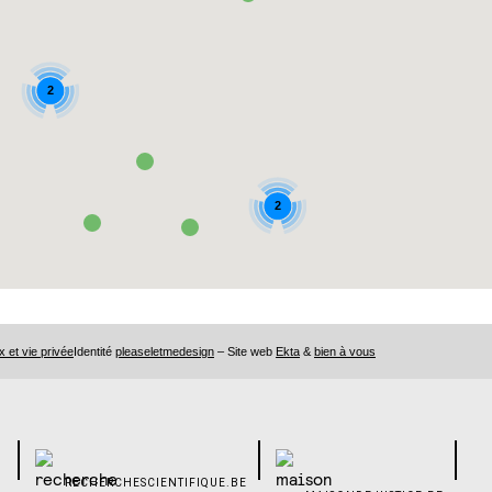
2
2
x et vie privée
Identité
pleaseletmedesign
– Site web
Ekta
&
bien à vous
RECHERCHESCIENTIFIQUE.BE