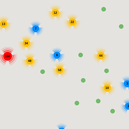
12
22
13
7
34
6
44
158
48
58
3
10