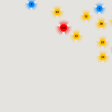
8
4
63
11
38
106
23
23
14