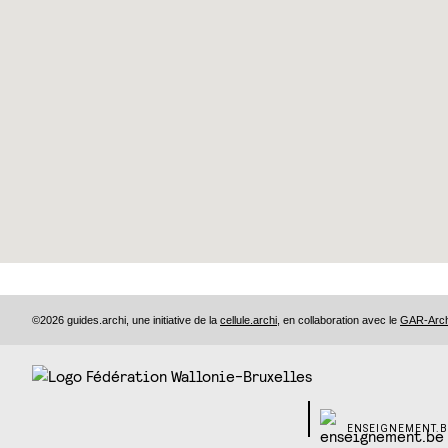
©2026 guides.archi, une initiative de la
cellule.archi
, en collaboration avec le
GAR-Archi
ENSEIGNEMENT.B