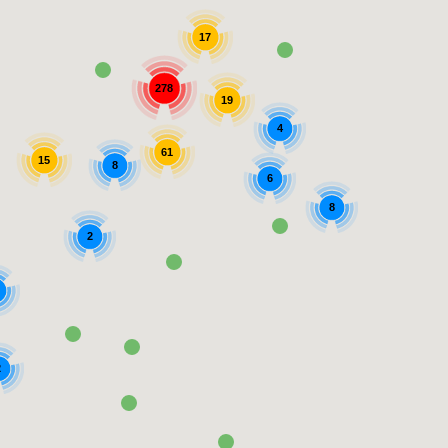
17
278
19
4
61
15
8
6
8
2
2