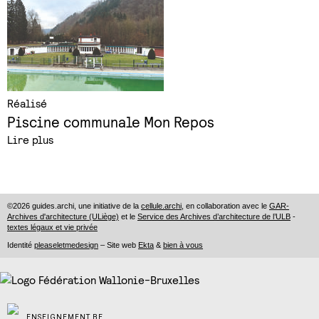
Réalisé
Piscine communale Mon Repos
Lire plus
©2026 guides.archi, une initiative de la
cellule.archi
, en collaboration avec le
GAR-
Archives d'architecture (ULiège)
et le
Service des Archives d’architecture de l’ULB
-
textes légaux et vie privée
Identité
pleaseletmedesign
– Site web
Ekta
&
bien à vous
ENSEIGNEMENT.BE