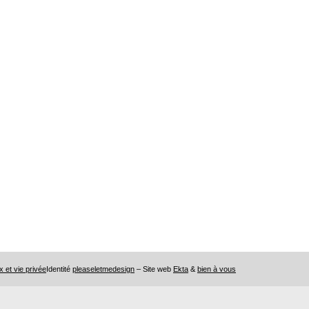
x et vie privée
Identité
pleaseletmedesign
– Site web
Ekta
&
bien à vous