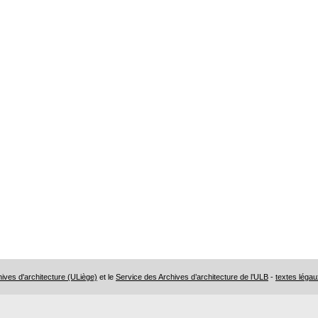
ves d'architecture (ULiège)
et le
Service des Archives d’architecture de l’ULB
-
textes légau