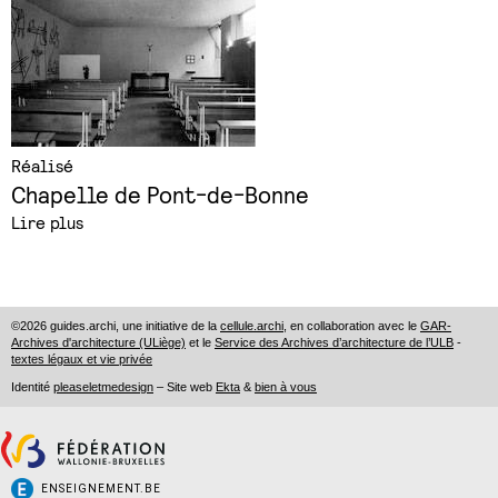
Réalisé
Chapelle de Pont-de-Bonne
Lire plus
©2026 guides.archi, une initiative de la
cellule.archi
, en collaboration avec le
GAR-
Archives d'architecture (ULiège)
et le
Service des Archives d’architecture de l’ULB
-
textes légaux et vie privée
Identité
pleaseletmedesign
– Site web
Ekta
&
bien à vous
ENSEIGNEMENT.BE