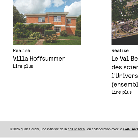
Réalisé
Réalisé
Villa Hoffsummer
Le Val B
Lire plus
des scie
l'Univer
(ensembl
Lire plus
©2026 guides.archi, une initiative de la
cellule.archi
, en collaboration avec le
GAR-Archi