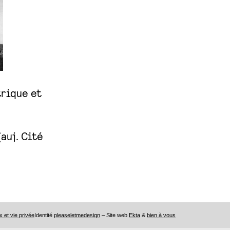
rique et
(auj. Cité
x et vie privée
Identité
pleaseletmedesign
– Site web
Ekta
&
bien à vous