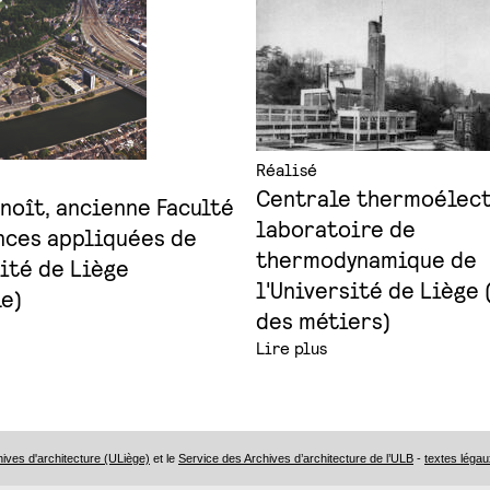
Réalisé
Centrale thermoélect
enoît, ancienne Faculté
laboratoire de
nces appliquées de
thermodynamique de
sité de Liège
l'Université de Liège 
e)
des métiers)
Lire plus
ves d'architecture (ULiège)
et le
Service des Archives d’architecture de l’ULB
-
textes légau