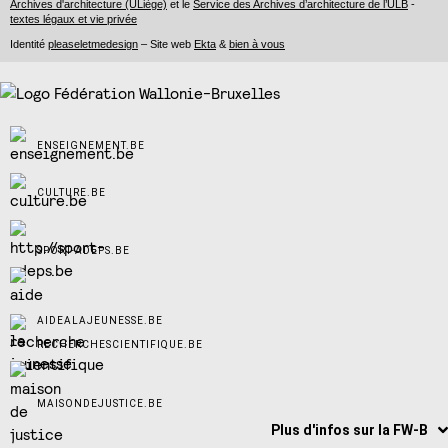
Archives d'architecture (ULiège)
et le
Service des Archives d’architecture de l’ULB
-
textes légaux et vie privée
Identité
pleaseletmedesign
– Site web
Ekta
&
bien à vous
ENSEIGNEMENT.BE
CULTURE.BE
SPORT-ADEPS.BE
AIDEALAJEUNESSE.BE
RECHERCHESCIENTIFIQUE.BE
MAISONDEJUSTICE.BE
Plus d'infos sur la FW-B