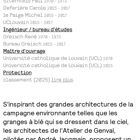
Szternfeld Paul
1970 - 1973
Deferière Carole
2015 - 2017
le Paige Michel
2015 - 2017
UCLouvain
2015 - 2017
Ingénieur / bureau d'études
Greisch René
1970 - 1973
Bureau Greisch
2015 - 2017
Maître d'ouvrage
Université catholique de Louvain (UCL)
1970
Université catholique de Louvain (UCL)
2015
Protection
classement (2025)
lire plus
S’inspirant des grandes architectures de la
campagne environnante telles que les
granges à blé qui se dressent dans le ciel,
les architectes de l'Atelier de Genval,
pilotés par
André Jacqmain
, proposent un