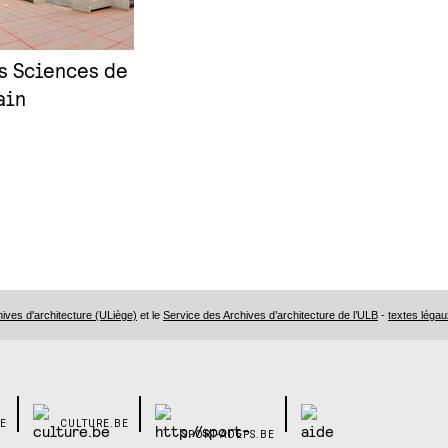
s Sciences de
ain
ves d'architecture (ULiège)
et le
Service des Archives d’architecture de l’ULB
-
textes légau
E
CULTURE.BE
SPORT-ADEPS.BE