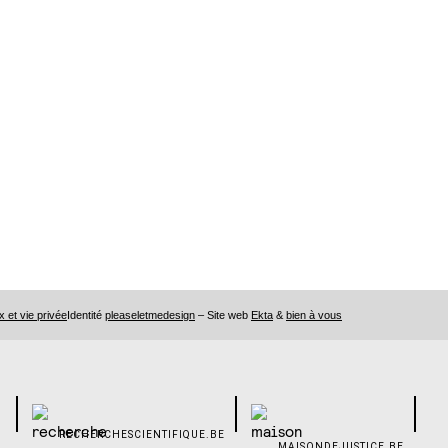
x et vie privée
Identité
pleaseletmedesign
– Site web
Ekta
&
bien à vous
RECHERCHESCIENTIFIQUE.BE
MAISONDEJUSTICE.BE