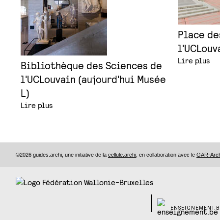
Place de
l'UCLouv
Lire plus
Bibliothèque des Sciences de
l'UCLouvain (aujourd'hui Musée
L)
Lire plus
©2026 guides.archi, une initiative de la
cellule.archi
, en collaboration avec le
GAR-Archi
ENSEIGNEMENT.B