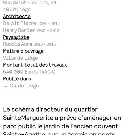
Rue Saint-Laurent, 28
4000
Liège
Architecte
De Wit Pierre
2001 - 2012
Henry Damien
2001 - 2012
Paysagiste
Rondia Anne
2013 - 2015
Maître d'ouvrage
Ville de Liège
Montant total des travaux
540 000 Euros TVAC €
Publié dans
→ Guide Liège
Le schéma directeur du quartier
SainteMarguerite a prévu d'aménager en
parc public le jardin de l'ancien couvent
Sainte-Agathe, sur un terrain en pente