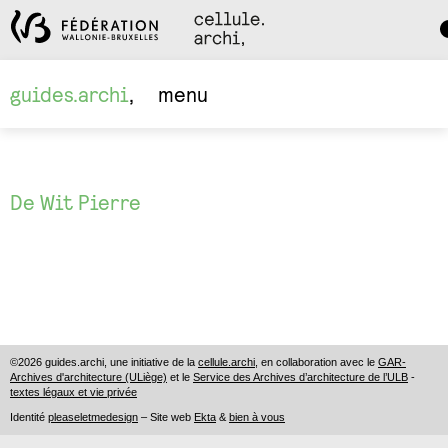
Da
M
guides.archi
menu
De Wit Pierre
©2026 guides.archi, une initiative de la
cellule.archi
, en collaboration avec le
GAR-
Archives d'architecture (ULiège)
et le
Service des Archives d’architecture de l’ULB
-
textes légaux et vie privée
Identité
pleaseletmedesign
– Site web
Ekta
&
bien à vous