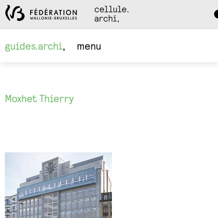
Da
M
guides.archi
menu
Moxhet Thierry