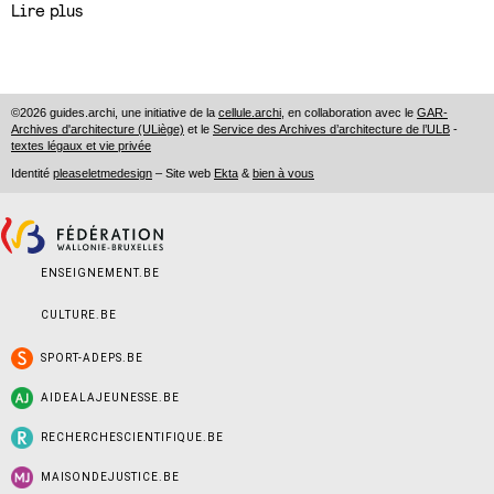
Lire plus
©2026 guides.archi, une initiative de la
cellule.archi
, en collaboration avec le
GAR-
Archives d'architecture (ULiège)
et le
Service des Archives d’architecture de l’ULB
-
textes légaux et vie privée
Identité
pleaseletmedesign
– Site web
Ekta
&
bien à vous
ENSEIGNEMENT.BE
CULTURE.BE
SPORT-ADEPS.BE
AIDEALAJEUNESSE.BE
RECHERCHESCIENTIFIQUE.BE
MAISONDEJUSTICE.BE