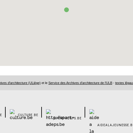
ves d'architecture (ULiège)
et le
Service des Archives d’architecture de l’ULB
-
textes légau
E
CULTURE.BE
SPORT-ADEPS.BE
AIDEALAJEUNESSE.B