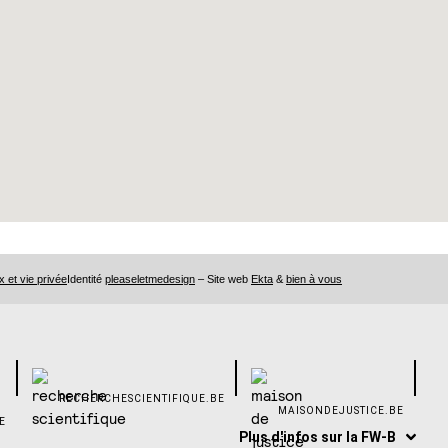
x et vie privée
Identité
pleaseletmedesign
– Site web
Ekta
&
bien à vous
RECHERCHESCIENTIFIQUE.BE
MAISONDEJUSTICE.BE
E
Plus d'infos sur la FW-B