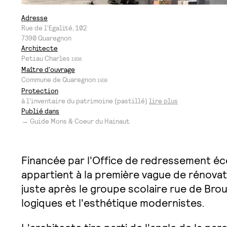
Adresse
Rue de l'Egalité, 102
7390
Quaregnon
Architecte
Petiau Charles
1938
Maître d'ouvrage
Commune de Quaregnon
1938
Protection
à l'inventaire du patrimoine (pastillé)
lire plus
Publié dans
→ Guide Mons & Coeur du Hainaut
Financée par l'Office de redressement é
appartient à la première vague de rénov
juste après le groupe scolaire rue de Bro
logiques et l'esthétique modernistes.