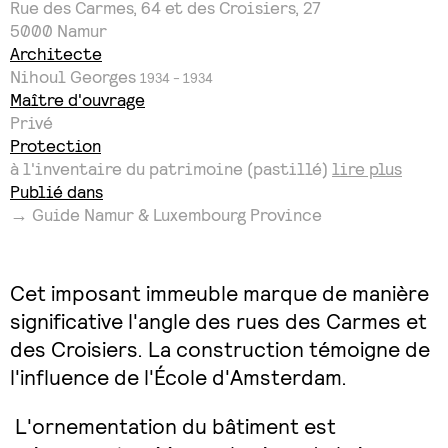
Rue des Carmes, 64 et des Croisiers, 27
5000
Namur
Architecte
Nihoul Georges
1934 - 1934
Maître d'ouvrage
Privé
Protection
à l'inventaire du patrimoine (pastillé)
lire plus
Publié dans
→ Guide Namur & Luxembourg Province
Cet imposant immeuble marque de manière
significative l'angle des rues des Carmes et
des Croisiers. La construction témoigne de
l'influence de l'École d'Amsterdam.
L'ornementation du bâtiment est