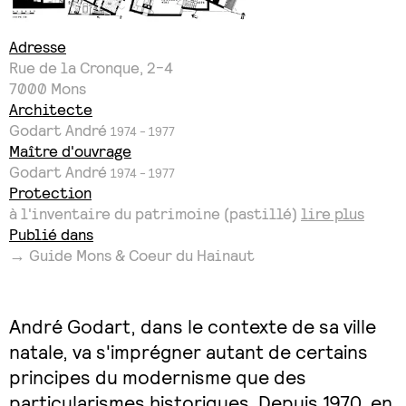
Adresse
Rue de la Cronque, 2-4
7000
Mons
Architecte
Godart André
1974 - 1977
Maître d'ouvrage
Godart André
1974 - 1977
Protection
à l'inventaire du patrimoine (pastillé)
lire plus
Publié dans
→ Guide Mons & Coeur du Hainaut
André Godart, dans le contexte de sa ville
natale, va s'imprégner autant de certains
principes du modernisme que des
particularismes historiques. Depuis 1970, en