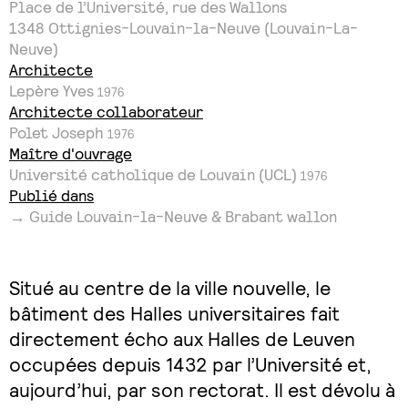
Place de l’Université, rue des Wallons
1348
Ottignies-Louvain-la-Neuve (Louvain-La-
Neuve)
Architecte
Lepère Yves
1976
Architecte collaborateur
Polet Joseph
1976
Maître d'ouvrage
Université catholique de Louvain (UCL)
1976
Publié dans
→ Guide Louvain-la-Neuve & Brabant wallon
Situé au centre de la ville nouvelle, le
bâtiment des Halles universitaires fait
directement écho aux Halles de Leuven
occupées depuis 1432 par l’Université et,
aujourd’hui, par son rectorat. Il est dévolu à