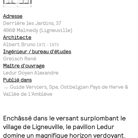
Adresse
Derrière les Jardins, 37
4960
Malmedy (Ligneuville)
Architecte
Albert Bruno
1971 - 1973
Ingénieur / bureau d'études
Greisch René
Maître d'ouvrage
Ledur Doyen Alexandre
Publié dans
→ Guide Verviers, Spa, Ostbelgien Pays de Herve &
Vallée de l'Amblève
Enchâssé dans le versant surplombant le
village de Ligneuville, le pavillon Ledur
domine un magnifique horizon verdoyant.