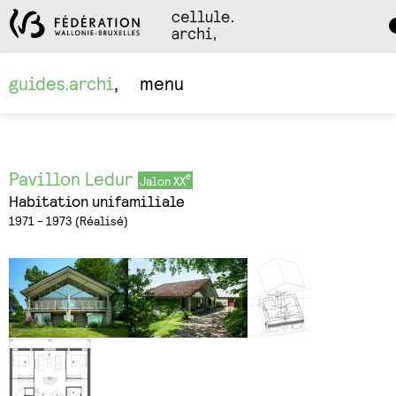
Da
M
guides.archi
menu
Pavillon Ledur
Jalon XX
Habitation unifamiliale
1971 - 1973
Réalisé