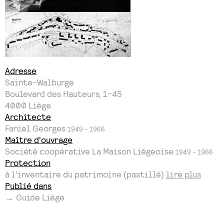
Adresse
Sainte-Walburge
Boulevard des Hauteurs, 1-45
4000
Liège
Architecte
Faniel Georges
1949 - 1966
Maître d'ouvrage
Société coopérative La Maison Liégeoise
1949 - 1966
Protection
à l'inventaire du patrimoine (pastillé)
lire plus
Publié dans
→ Guide Liège