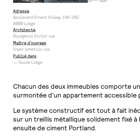
Adresse
Boulevard Ernest Solvay, 198-202
4000
Liège
Architecte
Bourgeois Victor
1930
Maître d'ouvrage
Foyer jumetois
1930
Publié dans
→ Guide Liège
Chacun des deux immeubles comporte une 
surmontée d'un appartement accessible p
Le système constructif est tout à fait in
sur un treillis métallique solidement fixé 
ensuite de ciment Portland.