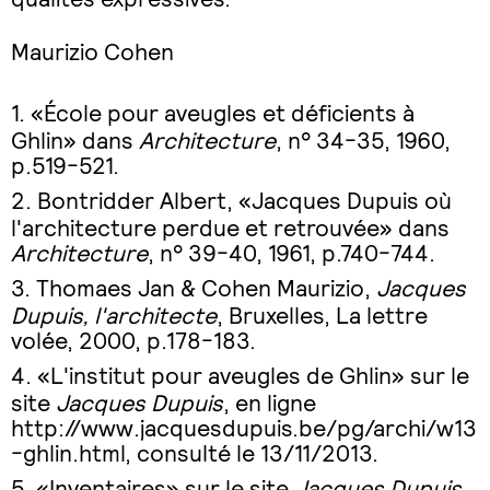
Maurizio Cohen
«École pour aveugles et déficients à
Ghlin» dans
Architecture
, n° 34-35, 1960,
p.519-521.
Bontridder Albert, «Jacques Dupuis où
l'architecture perdue et retrouvée» dans
Architecture
, n° 39-40, 1961, p.740-744.
Thomaes Jan & Cohen Maurizio,
Jacques
Dupuis, l'architecte
, Bruxelles, La lettre
volée, 2000, p.178-183.
«L'institut pour aveugles de Ghlin» sur le
site
Jacques Dupuis
, en ligne
http://www.jacquesdupuis.be/pg/archi/w13
-ghlin.html
, consulté le 13/11/2013.
«Inventaires» sur le site
Jacques Dupuis
,