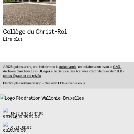
Collège du Christ-Roi
Lire plus
©2026 guides.archi, une initiative de la
cellule.archi
, en collaboration avec le
GAR-
Archives d'architecture (ULiège)
et le
Service des Archives d’architecture de l’ULB
-
textes légaux et vie privée
Identité
pleaseletmedesign
– Site web
Ekta
&
bien à vous
ENSEIGNEMENT.BE
CULTURE.BE