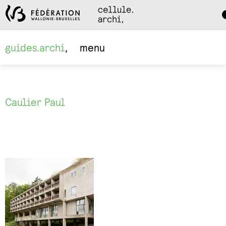
Da
M
guides.archi
menu
Caulier Paul