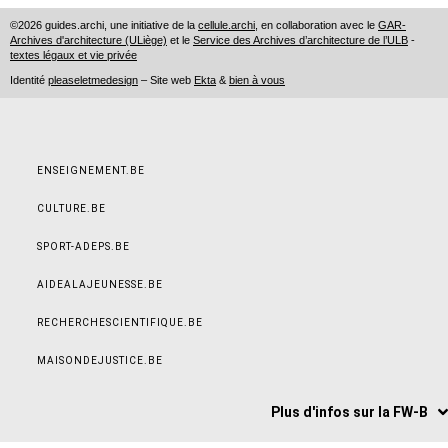
©2026 guides.archi, une initiative de la
cellule.archi
, en collaboration avec le
GAR-
Archives d'architecture (ULiège)
et le
Service des Archives d’architecture de l’ULB
-
textes légaux et vie privée
Identité
pleaseletmedesign
– Site web
Ekta
&
bien à vous
ENSEIGNEMENT.BE
CULTURE.BE
SPORT-ADEPS.BE
AIDEALAJEUNESSE.BE
RECHERCHESCIENTIFIQUE.BE
MAISONDEJUSTICE.BE
Plus d'infos sur la FW-B