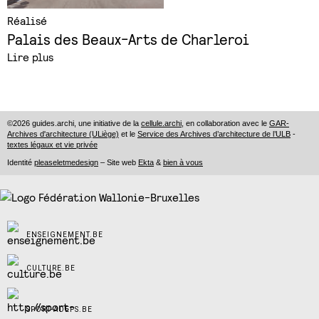
Réalisé
Palais des Beaux-Arts de Charleroi
Lire plus
©2026 guides.archi, une initiative de la
cellule.archi
, en collaboration avec le
GAR-
Archives d'architecture (ULiège)
et le
Service des Archives d’architecture de l’ULB
-
textes légaux et vie privée
Identité
pleaseletmedesign
– Site web
Ekta
&
bien à vous
ENSEIGNEMENT.BE
CULTURE.BE
SPORT-ADEPS.BE